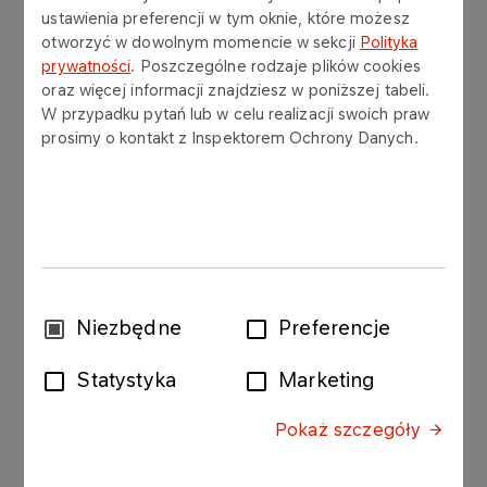
ustawienia preferencji w tym oknie, które możesz
obsługę bezpośrednią klienta,
otworzyć w dowolnym momencie w sekcji
Polityka
prywatności
. Poszczególne rodzaje plików cookies
obsługę firm kurierskich – odbiór oraz wysyłkę
oraz więcej informacji znajdziesz w poniższej tabeli.
dokumentów,
W przypadku pytań lub w celu realizacji swoich praw
prosimy o kontakt z Inspektorem Ochrony Danych.
dostarczanie, odbiór i wysyłanie
korespondencji – w tym z placówki pocztowej,
ustalanie odbiorców indywidualnych
korespondencji adresowanej ogólnie do firmy,
rejestrowanie i skanowanie korespondencji,
dystrybucję prasy, periodyków oraz
Wybór
Niezbędne
Preferencje
czasopism specjalistycznych,
zgody
Statystyka
Marketing
prowadzenie elektronicznego rejestru faktur,
obsługę elektronicznego systemu do
Pokaż szczegóły
rejestrowania korespondencji, z
zastosowaniem kodów kreskowych,