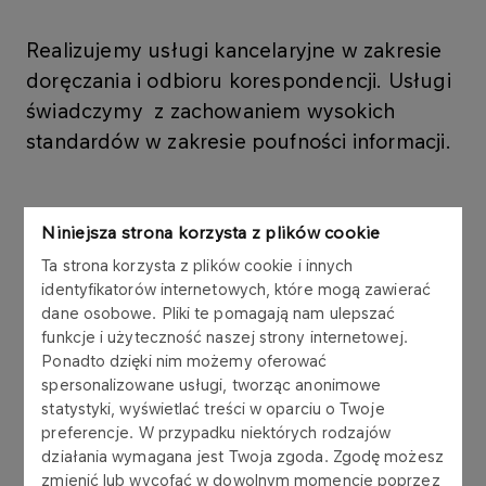
Realizujemy usługi kancelaryjne w zakresie
doręczania i odbioru korespondencji. Usługi
świadczymy z zachowaniem wysokich
standardów w zakresie poufności informacji.
Niniejsza strona korzysta z plików cookie
Gwarantujemy terminowość, rzetelność oraz
szybkość obiegu korespondencji. Zatrudniamy
Ta strona korzysta z plików cookie i innych
kadrę specjalistów z szeroką wiedzą struktury
identyfikatorów internetowych, które mogą zawierać
całej Grupy Kapitałowej ORLEN, dzięki czemu
dane osobowe. Pliki te pomagają nam ulepszać
zapewniamy sprawne dostarczanie
funkcje i użyteczność naszej strony internetowej.
Ponadto dzięki nim możemy oferować
korespondencji do właściwego adresata.
spersonalizowane usługi, tworząc anonimowe
statystyki, wyświetlać treści w oparciu o Twoje
Oferujemy:
preferencje. W przypadku niektórych rodzajów
działania wymagana jest Twoja zgoda. Zgodę możesz
zmienić lub wycofać w dowolnym momencie poprzez