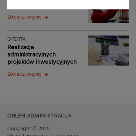
Usługi archiwizacyjne
Zobacz więcej
OFERTA
Realizacja
administracyjnych
projektów inwestycyjnych
Zobacz więcej
ORLEN ADMINISTRACJA
Copyright © 2025
Wszystkie prawa zastrzeżone