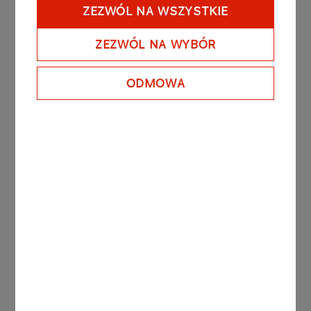
Inne aktualności
ZEZWÓL NA WSZYSTKIE
ZEZWÓL NA WYBÓR
AKTUALNOŚCI
30.01.2026
Zasady wystawiania i
ODMOWA
odbierania faktur KSeF od 1
lutego 2026 r.
Więcej
AKTUALNOŚCI
12.11.2025
Savoir Vivre w praktyce
Więcej