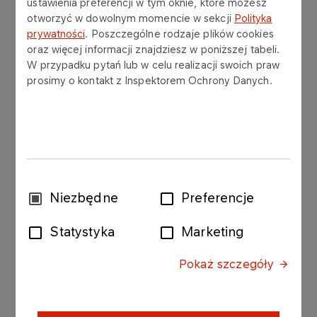
kluczowe elementy świadomego zarządzania
ustawienia preferencji w tym oknie, które możesz
danymi.
otworzyć w dowolnym momencie w sekcji
Polityka
prywatności
. Poszczególne rodzaje plików cookies
oraz więcej informacji znajdziesz w poniższej tabeli.
Zachęcamy do lektury artykułu Moniki Bańcyr,
W przypadku pytań lub w celu realizacji swoich praw
Inspektora Danych Osobowych w naszej Spółce,
prosimy o kontakt z Inspektorem Ochrony Danych.
który ukazał się w Magazynie GO. Znajdziecie w
nim praktyczne wskazówki dotyczące
bezpieczeństwa danych oraz najważniejsze
informacje o ich ochronie w codziennym
funkcjonowaniu.
Wybór
Niezbędne
Preferencje
Artykuł Magazyn GO
zgody
Format
PDF
556 KB
Statystyka
Marketing
Pokaż szczegóły