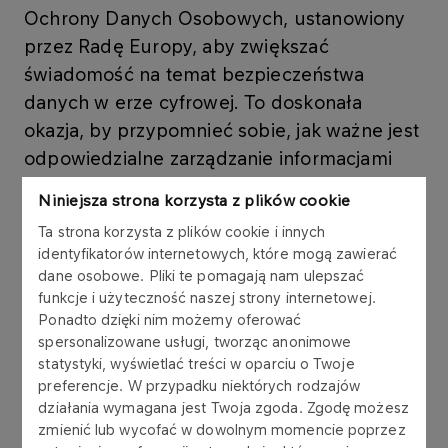
Ochrony Danych Osobowych, ustanowiony
przez Radę Europy, aby zwiększać
świadomość na temat bezpieczeństwa
danych w erze cyfrowej. To doskonała
okazja, by przypomnieć sobie, jak ważne jest
odpowiedzialne zarządzanie informacjami
zarówno w życiu prywatnym, jak i
Niniejsza strona korzysta z plików cookie
zawodowym.
Ta strona korzysta z plików cookie i innych
identyfikatorów internetowych, które mogą zawierać
dane osobowe. Pliki te pomagają nam ulepszać
W ORLEN Administracja przywiązujemy ogromną
funkcje i użyteczność naszej strony internetowej.
wagę do ochrony danych osobowych, stosując
Ponadto dzięki nim możemy oferować
najwyższe standardy bezpieczeństwa i dbając o
spersonalizowane usługi, tworząc anonimowe
zgodność z przepisami RODO. Każdy z nas ma
statystyki, wyświetlać treści w oparciu o Twoje
wpływ na to, jak chronimy swoje dane –
preferencje. W przypadku niektórych rodzajów
odpowiednie hasła, ostrożność w udostępnianiu
działania wymagana jest Twoja zgoda. Zgodę możesz
informacji czy znajomość swoich praw to
zmienić lub wycofać w dowolnym momencie poprzez