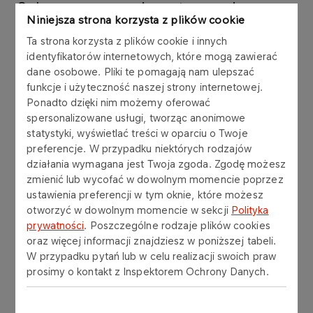
Ogłaszamy wszczęcie postępowania
Niniejsza strona korzysta z plików cookie
kwalifikacyjnego do spółki ORLEN
Ta strona korzysta z plików cookie i innych
Administracja sp. z o.o. na stanowisko
identyfikatorów internetowych, które mogą zawierać
Członka Zarządu.
dane osobowe. Pliki te pomagają nam ulepszać
funkcje i użyteczność naszej strony internetowej.
Ponadto dzięki nim możemy oferować
Ogłoszenie jest ważne od 10.06 do 18.06.2024 r.
spersonalizowane usługi, tworząc anonimowe
Więcej informacji znajduje się
tutaj
.
statystyki, wyświetlać treści w oparciu o Twoje
preferencje. W przypadku niektórych rodzajów
działania wymagana jest Twoja zgoda. Zgodę możesz
zmienić lub wycofać w dowolnym momencie poprzez
ustawienia preferencji w tym oknie, które możesz
Inne aktualności
otworzyć w dowolnym momencie w sekcji
Polityka
prywatności
. Poszczególne rodzaje plików cookies
oraz więcej informacji znajdziesz w poniższej tabeli.
W przypadku pytań lub w celu realizacji swoich praw
AKTUALNOŚCI
30.01.2026
prosimy o kontakt z Inspektorem Ochrony Danych.
Zasady wystawiania i
odbierania faktur KSeF od 1