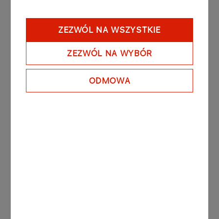
Inne aktualności
ZEZWÓL NA WSZYSTKIE
ZEZWÓL NA WYBÓR
AKTUALNOŚCI
22.12.2023
ORLEN Administracja
ODMOWA
Dzieciom
Więcej
AKTUALNOŚCI
23.11.2023
Nowy Rzecznik ds. Etyki w
ORLEN Administracja
Więcej