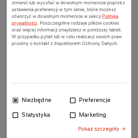
główne ryby i mięsa, pierogi, krokiety, kapustę
zmienić lub wycofać w dowolnym momencie poprzez
oraz ciasta świąteczne.
ustawienia preferencji w tym oknie, które możesz
otworzyć w dowolnym momencie w sekcji
Polityka
Dzięki idealnie skomponowanemu poczęstunkowi
prywatności
. Poszczególne rodzaje plików cookies
oraz więcej informacji znajdziesz w poniższej tabeli.
podkreślisz uroczysty charakter świątecznych dni.
W przypadku pytań lub w celu realizacji swoich praw
prosimy o kontakt z Inspektorem Ochrony Danych.
Zamówienia przyjmujemy na stołówce
pracowniczej w budynku Centrum Administracji
przy ul. Chemików 7 w Płocku lub na adres e-
mail: srebrnacatering@orlen.pl,
renata.pesik@orlen.pl.
Oferta znajduje się w załączniku.
Zapraszamy!
Wybór
Niezbędne
Preferencje
zgody
Oferta Świąteczna 2023
Statystyka
Marketing
Format
PDF
5 MB
Pokaż szczegóły