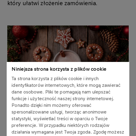
który ułatwi złożenie zamówienia.
Niniejsza strona korzysta z plików cookie
Ta strona korzysta z plików cookie i innych
identyfikatorów internetowych, które mogą zawierać
dane osobowe. Pliki te pomagają nam ulepszać
funkcje i użyteczność naszej strony internetowej.
Ponadto dzięki nim możemy oferować
spersonalizowane usługi, tworząc anonimowe
statystyki, wyświetlać treści w oparciu o Twoje
W naszej ofercie znajdziesz m.in.: zupy
preferencje. W przypadku niektórych rodzajów
świąteczne, przekąski zimne i ciepłe, dania
działania wymagana jest Twoja zgoda. Zgodę możesz