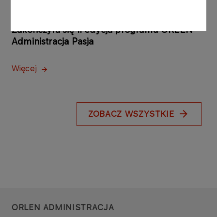
AKTUALNOŚCI
09.08.2023
Zakończyła się II edycja programu ORLEN
Administracja Pasja
Więcej
ZOBACZ WSZYSTKIE
ORLEN ADMINISTRACJA