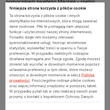
pomocnikiem świętego Mikołaja – spełnij
marzenia”.
Niniejsza strona korzysta z plików cookie
Ta strona korzysta z plików cookie i innych
identyfikatorów internetowych, które mogą zawierać
Wzorem lat ubiegłych wsparcie otrzymali
dane osobowe. Pliki te pomagają nam ulepszać
Pensjonariusze z Domu Opieki ,,Mecenat” w
funkcje i użyteczność naszej strony internetowej.
Płocku. Pracownicy spółki bardzo chętnie
Ponadto dzięki nim możemy oferować
przyłączyli się do akcji i przygotowali świąteczne
spersonalizowane usługi, tworząc anonimowe
paczki dla 59 seniorów.
statystyki, wyświetlać treści w oparciu o Twoje
preferencje. W przypadku niektórych rodzajów
działania wymagana jest Twoja zgoda. Zgodę możesz
zmienić lub wycofać w dowolnym momencie poprzez
ustawienia preferencji w tym oknie, które możesz
Inne aktualności
otworzyć w dowolnym momencie w sekcji
Polityka
prywatności
. Poszczególne rodzaje plików cookies
oraz więcej informacji znajdziesz w poniższej tabeli.
W przypadku pytań lub w celu realizacji swoich praw
AKTUALNOŚCI
30.01.2026
prosimy o kontakt z Inspektorem Ochrony Danych.
Zasady wystawiania i
odbierania faktur KSeF od 1